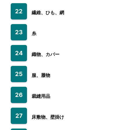
22
繊維、ひも、網
23
糸
24
織物、カバー
25
服、履物
26
裁縫用品
27
床敷物、壁掛け