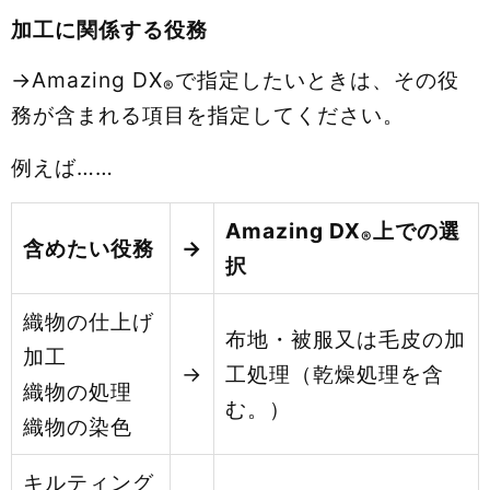
加工に関係する役務
→Amazing DX
で指定したいときは、その役
®
務が含まれる項目を指定してください。
例えば……
Amazing DX
上での選
®
含めたい役務
→
択
織物の仕上げ
布地・被服又は毛皮の加
加工
→
工処理（乾燥処理を含
織物の処理
む。）
織物の染色
キルティング