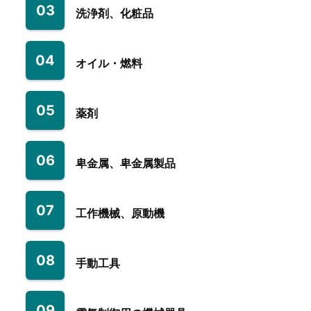
03
洗浄剤、化粧品
04
オイル・燃料
05
薬剤
06
卑金属、卑金属製品
07
工作機械、原動機
08
手動工具
09