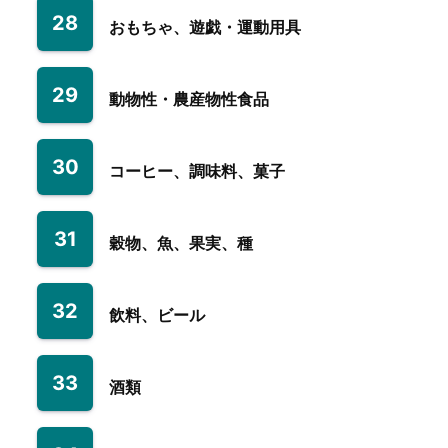
28
おもちゃ、遊戯・運動用具
29
動物性・農産物性食品
30
コーヒー、調味料、菓子
31
穀物、魚、果実、種
32
飲料、ビール
33
酒類