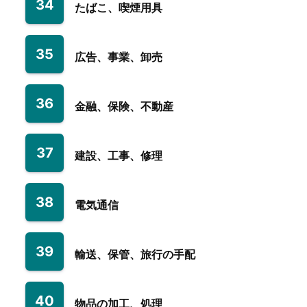
34
たばこ、喫煙用具
35
広告、事業、卸売
36
金融、保険、不動産
37
建設、工事、修理
38
電気通信
39
輸送、保管、旅行の手配
40
物品の加工、処理