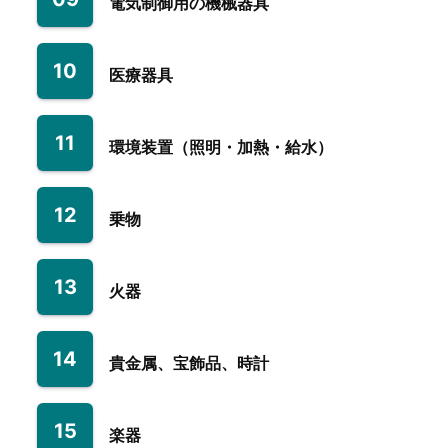
電気制御用の機械器具
10
医療器具
11
環境装置（照明・加熱・給水）
12
乗物
13
火器
14
貴金属、宝飾品、時計
15
楽器