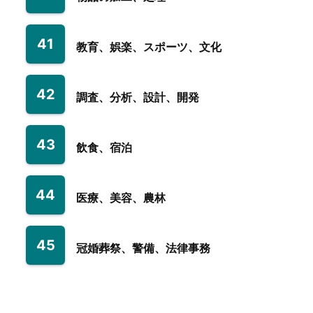
41
教育、娯楽、スポーツ、文化
42
調査、分析、設計、開発
43
飲食、宿泊
44
医療、美容、農林
45
冠婚葬祭、警備、法律事務