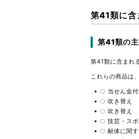
第41類に
第
41
類の主
第41類に含まれ
これらの商品は、Am
当せん金付
吹き替え
吹き替え
技芸・スポ
献体に関す