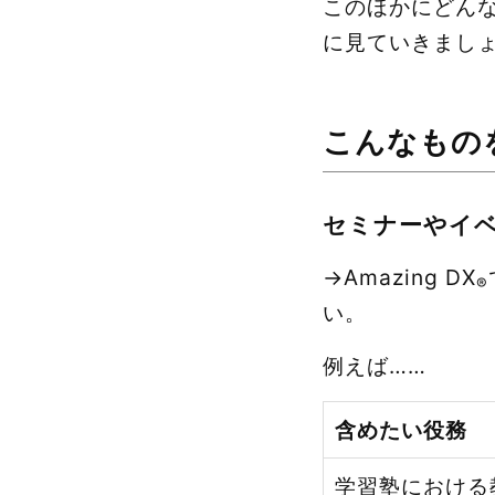
このほかにどん
に見ていきまし
こんなもの
セミナーやイ
→Amazing DX
®
い。
例えば……
含めたい役務
学習塾における