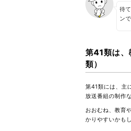
待
ン
第41類は
類）
第41類には、
放送番組の制作
おおむね、教育
かりやすいかも