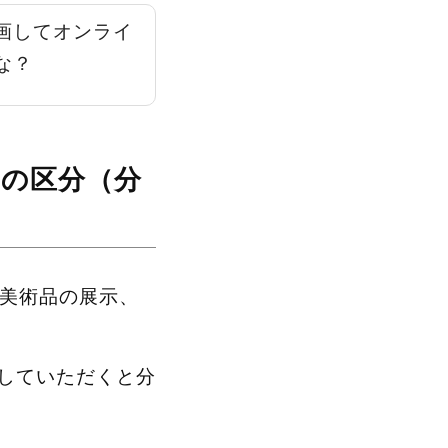
画してオンライ
な？
どの区分（分
、美術品の展示、
していただくと分