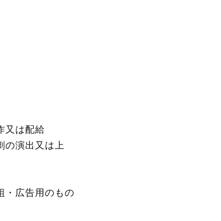
作又は配給
劇の演出又は上
組・広告用のもの