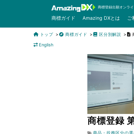
商標登録出願オンライ
商標ガイド
Amazing DXとは
ご
トップ
商標ガイド
区分別解説
English
商標登録 
商品・役務区分の選