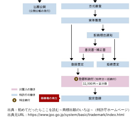
出典：初めてだったらここを読む～商標出願のいろは～（特許庁ホームページ）
出典元URL：https://www.jpo.go.jp/system/basic/trademark/index.html