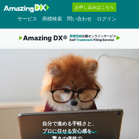
お申し込みはこちら
サービス
商標検索
問い合わせ
ログイン
Amazing DX®
商標登録
出願オンラインサービス
Self
Trademark
Filing Service
自分で進める手軽さと、
プロに任せる安心感を、
驚きの価格で。