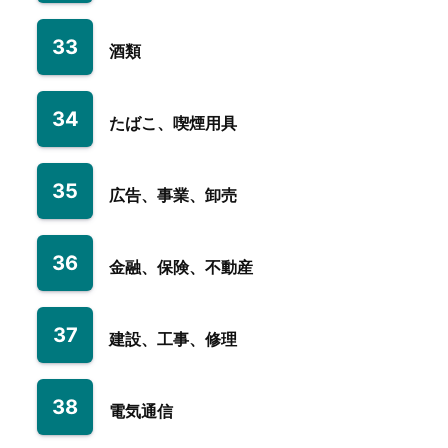
33
酒類
34
たばこ、喫煙用具
35
広告、事業、卸売
36
金融、保険、不動産
37
建設、工事、修理
38
電気通信