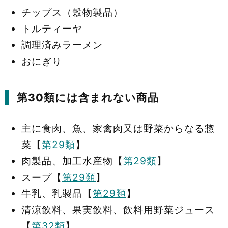
チップス（穀物製品）
トルティーヤ
調理済みラーメン
おにぎり
第30類には含まれない商品
主に食肉、魚、家禽肉又は野菜からなる惣
菜【
第29類
】
肉製品、加工水産物【
第29類
】
スープ【
第29類
】
牛乳、乳製品【
第29類
】
清涼飲料、果実飲料、飲料用野菜ジュース
【
第32類
】