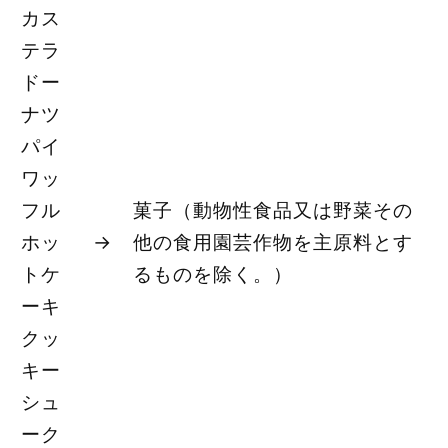
カス
テラ
ドー
ナツ
パイ
ワッ
フル
菓子（動物性食品又は野菜その
ホッ
→
他の食用園芸作物を主原料とす
トケ
るものを除く。）
ーキ
クッ
キー
シュ
ーク