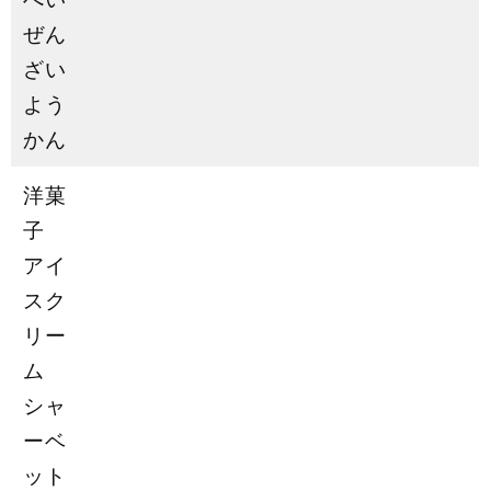
ぜん
ざい
よう
かん
洋菓
子
アイ
スク
リー
ム
シャ
ーベ
ット