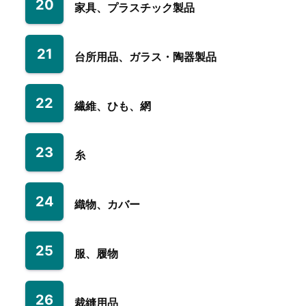
20
家具、プラスチック製品
21
台所用品、ガラス・陶器製品
22
繊維、ひも、網
23
糸
24
織物、カバー
25
服、履物
26
裁縫用品