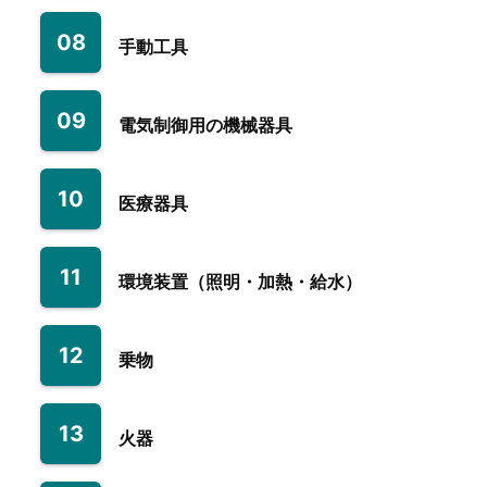
08
手動工具
09
電気制御用の機械器具
10
医療器具
11
環境装置（照明・加熱・給水）
12
乗物
13
火器