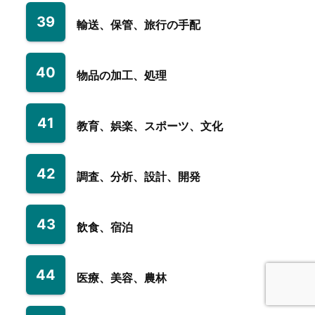
39
輸送、保管、旅行の手配
40
物品の加工、処理
41
教育、娯楽、スポーツ、文化
42
調査、分析、設計、開発
43
飲食、宿泊
44
医療、美容、農林