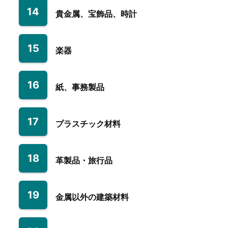
14
貴金属、宝飾品、時計
15
楽器
16
紙、事務製品
17
プラスチック材料
18
革製品・旅行品
19
金属以外の建築材料