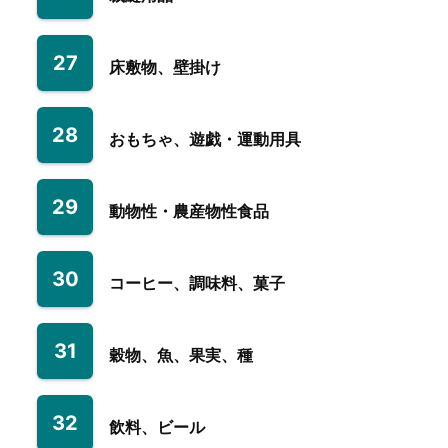
27
床敷物、壁掛け
28
おもちゃ、遊戯・運動用具
29
動物性・農産物性食品
30
コーヒー、調味料、菓子
31
穀物、魚、果実、種
32
飲料、ビール