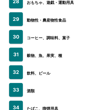
28
おもちゃ、遊戯・運動用具
29
動物性・農産物性食品
30
コーヒー、調味料、菓子
31
穀物、魚、果実、種
32
飲料、ビール
33
酒類
34
たばこ、喫煙用具