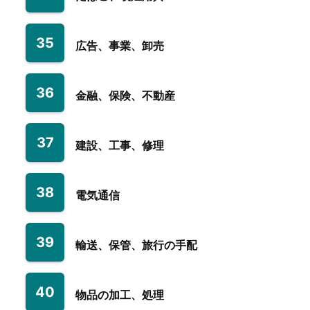
35
広告、事業、卸売
36
金融、保険、不動産
37
建設、工事、修理
38
電気通信
39
輸送、保管、旅行の手配
40
物品の加工、処理