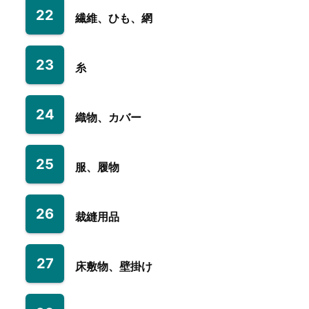
22
繊維、ひも、網
23
糸
24
織物、カバー
25
服、履物
26
裁縫用品
27
床敷物、壁掛け