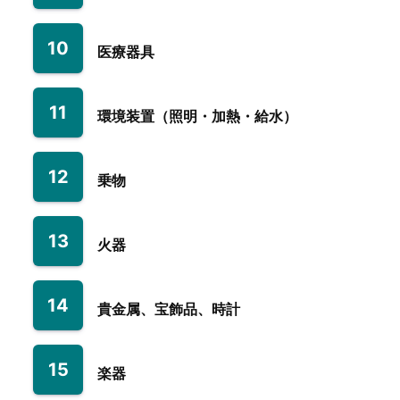
10
医療器具
11
環境装置（照明・加熱・給水）
12
乗物
13
火器
14
貴金属、宝飾品、時計
15
楽器