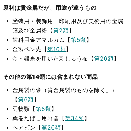
原料は貴金属だが、用途が違うもの
塗装用・装飾用・印刷用及び美術用の金属
箔及び金属粉【
第2類
】
歯科用金アマルガム【
第5類
】
金製ペン先【
第16類
】
金・銀糸を用いた刺しゅう布【
第26類
】
その他の第14類には含まれない商品
金属製の像（貴金属製のものを除く。）
【
第6類
】
刃物類【
第8類
】
葉巻たばこ用容器【
第34類
】
ヘアピン【
第26類
】