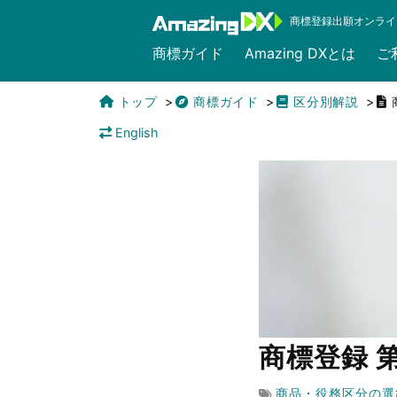
商標登録出願オンライ
商標ガイド
Amazing DXとは
ご
トップ
商標ガイド
区分別解説
English
商標登録 
商品・役務区分の選