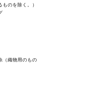
るものを除く。）
グ
糸（織物用のもの