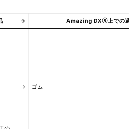
品
→
Amazing DX🄬上での
→
ゴム
工の