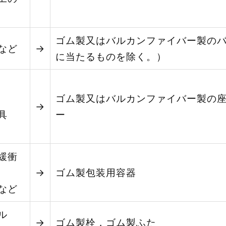
ゴム製又はバルカンファイバー製の
など
→
に当たるものを除く。）
ゴム製又はバルカンファイバー製の
→
め具
ー
緩衝
→
ゴム製包装用容器
など
ル
→
ゴム製栓，ゴム製ふた