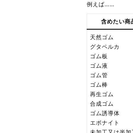
例えば……
含めたい商
天然ゴム
グタペルカ
ゴム板
ゴム液
ゴム管
ゴム棒
再生ゴム
合成ゴム
ゴム誘導体
エボナイト
未加工又は半加