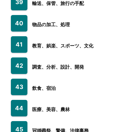
39
輸送、保管、旅行の手配
40
物品の加工、処理
41
教育、娯楽、スポーツ、文化
42
調査、分析、設計、開発
43
飲食、宿泊
44
医療、美容、農林
45
冠婚葬祭、警備、法律事務