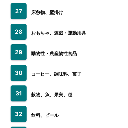
27
床敷物、壁掛け
28
おもちゃ、遊戯・運動用具
29
動物性・農産物性食品
30
コーヒー、調味料、菓子
31
穀物、魚、果実、種
32
飲料、ビール