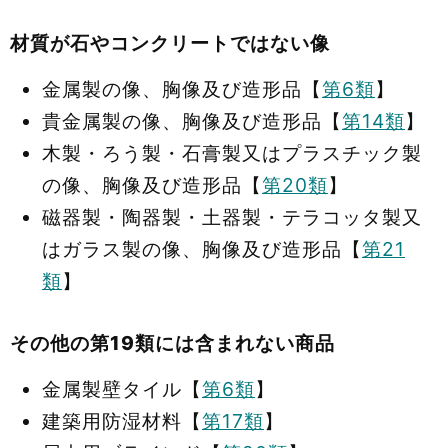
材質が石やコンクリートではない像
金属製の像、胸像及び造形品【
第6類
】
貴金属製の像、胸像及び造形品【
第14類
】
木製・ろう製・石膏製又はプラスチック製
の像、胸像及び造形品【
第20類
】
磁器製・陶器製・土器製・テラコッタ製又
はガラス製の像、胸像及び造形品【
第21
類
】
その他の第19類には含まれない商品
金属製壁タイル【
第6類
】
建築用防湿材料【
第17類
】