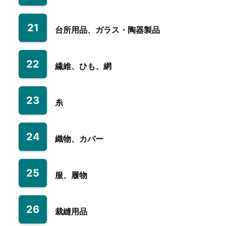
21
台所用品、ガラス・陶器製品
22
繊維、ひも、網
23
糸
24
織物、カバー
25
服、履物
26
裁縫用品