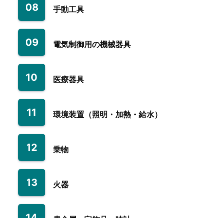
08
手動工具
09
電気制御用の機械器具
10
医療器具
11
環境装置（照明・加熱・給水）
12
乗物
13
火器
14