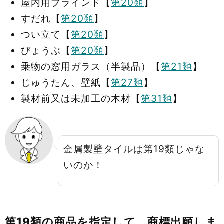
屋内用ブラインド【
第20類
】
すだれ【
第20類
】
つい立て【
第20類
】
びょうぶ【
第20類
】
乗物の窓用ガラス（半製品）【
第21類
】
じゅうたん、壁紙【
第27類
】
製材前又は未加工の木材【
第31類
】
金属製壁タイルは第19類じゃな
いのか！
第19類の商品を指定して、商標出願しま