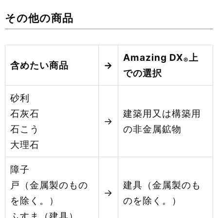
その他の商品
Amazing DX
上
®
含めたい商品
→
での選択
砂利
石灰石
建築用又は構築用
→
石こう
の非金属鉱物
大理石
障子
戸（金属製のもの
建具（金属製のも
→
を除く。）
のを除く。）
ふすま（建具）