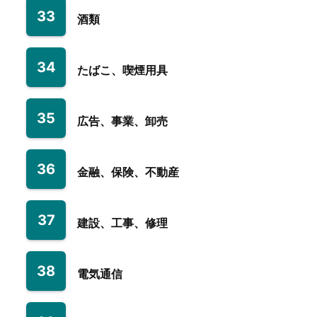
33
酒類
34
たばこ、喫煙用具
35
広告、事業、卸売
36
金融、保険、不動産
37
建設、工事、修理
38
電気通信