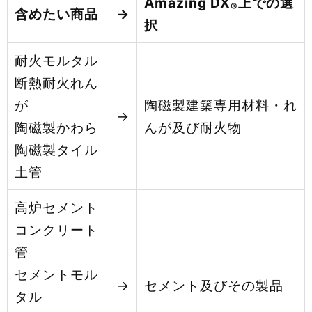
Amazing DX
上での選
®
含めたい商品
→
択
耐火モルタル
断熱耐火れん
が
陶磁製建築専用材料・れ
→
陶磁製かわら
んが及び耐火物
陶磁製タイル
土管
高炉セメント
コンクリート
管
セメントモル
→
セメント及びその製品
タル