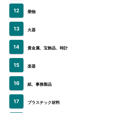
12
乗物
13
火器
14
貴金属、宝飾品、時計
15
楽器
16
紙、事務製品
17
プラスチック材料