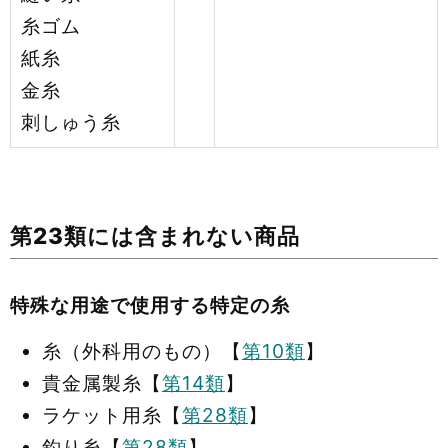
糸ゴム
紙糸
金糸
刺しゅう糸
第23類には含まれない商品
特殊な用途で使用する特定の糸
糸（外科用のもの）【
第10類
】
貴金属製糸【
第14類
】
ラケット用糸【
第28類
】
釣り糸【
第28類
】