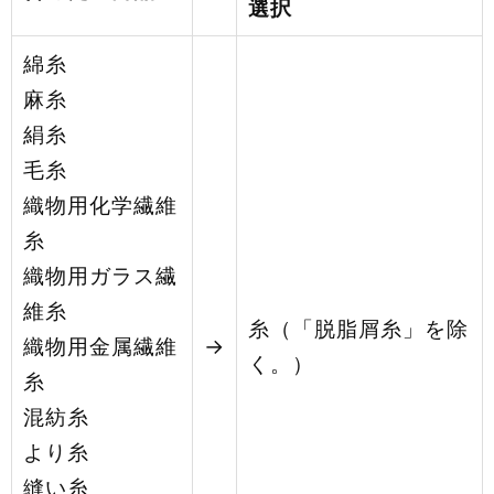
選択
綿糸
麻糸
絹糸
毛糸
織物用化学繊維
糸
織物用ガラス繊
維糸
糸（「脱脂屑糸」を除
織物用金属繊維
→
く。）
糸
混紡糸
より糸
縫い糸