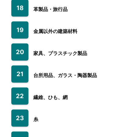
18
革製品・旅行品
19
金属以外の建築材料
20
家具、プラスチック製品
21
台所用品、ガラス・陶器製品
22
繊維、ひも、網
23
糸