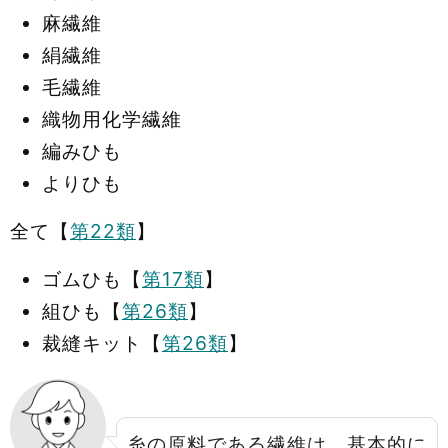
麻繊維
絹繊維
毛繊維
織物用化学繊維
編みひも
よりひも
全て【
第22類
】
ゴムひも【
第17類
】
組ひも【
第26類
】
裁縫キット【
第26類
】
糸の原料である繊維は、基本的に