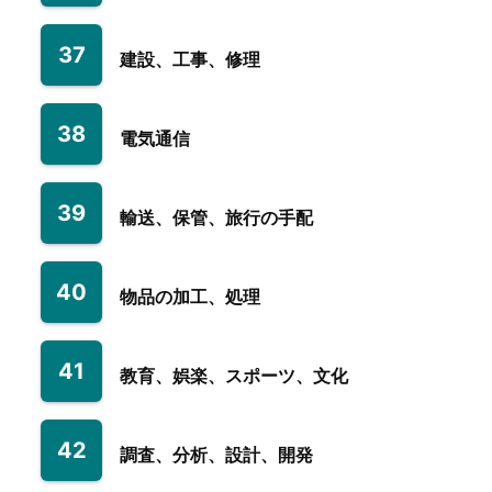
37
建設、工事、修理
38
電気通信
39
輸送、保管、旅行の手配
40
物品の加工、処理
41
教育、娯楽、スポーツ、文化
42
調査、分析、設計、開発