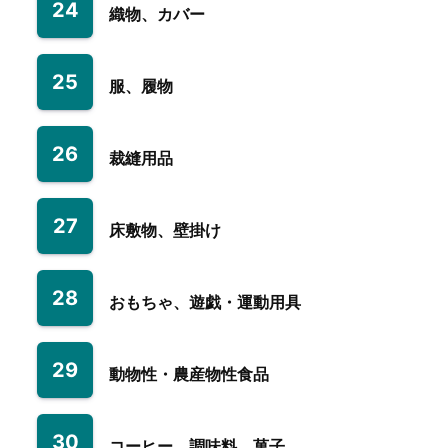
24
織物、カバー
25
服、履物
26
裁縫用品
27
床敷物、壁掛け
28
おもちゃ、遊戯・運動用具
29
動物性・農産物性食品
30
コーヒー、調味料、菓子