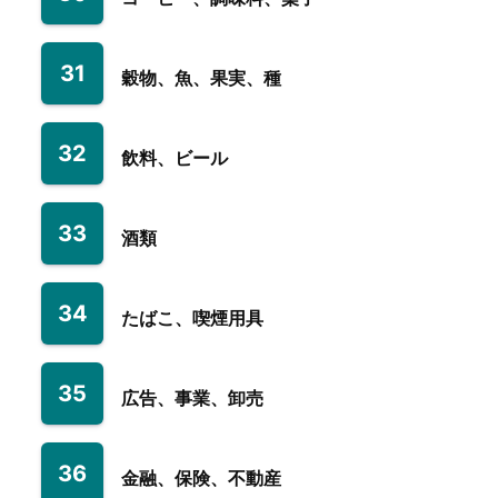
31
穀物、魚、果実、種
32
飲料、ビール
33
酒類
34
たばこ、喫煙用具
35
広告、事業、卸売
36
金融、保険、不動産