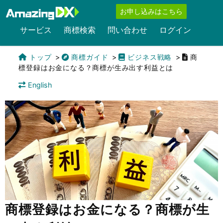
お申し込みはこちら
サービス
商標検索
問い合わせ
ログイン
トップ
商標ガイド
ビジネス戦略
商
標登録はお金になる？商標が生み出す利益とは
English
商標登録はお金になる？商標が生