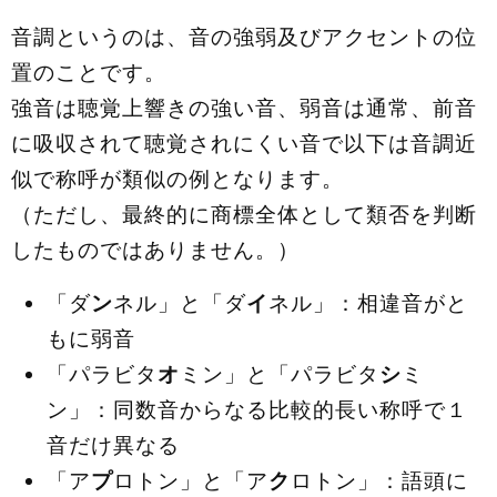
音調というのは、音の強弱及びアクセントの位
置のことです。
強音は聴覚上響きの強い音、弱音は通常、前音
に吸収されて聴覚されにくい音で以下は音調近
似で称呼が類似の例となります。
（ただし、最終的に商標全体として類否を判断
したものではありません。）
「ダ
ン
ネル」と「ダ
イ
ネル」：相違音がと
もに弱音
「パラビタ
オ
ミン」と「パラビタ
シ
ミ
ン」：同数音からなる比較的長い称呼で１
音だけ異なる
「ア
プ
ロトン」と「ア
ク
ロトン」：語頭に