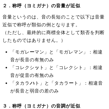
２．称呼
（ヨミガナ）
の音量が近似
音量というのは、音の長短のことで以下は音量
近似で称呼が類似の例となります。
（ただし、最終的に商標全体として類否を判断
したものではありません。）
「モガレ
ー
マン」と「モガレマン」：相違
音が長音の有無のみ
「コレクシ
ッ
ト」と「コレクシト」：相違
音が促音の有無のみ
「タカラ
ハ
ト」と「タカラ
ー
ト」：相違音
が長音と弱音の差のみ
３．称呼
（ヨミガナ）
の音調が近似