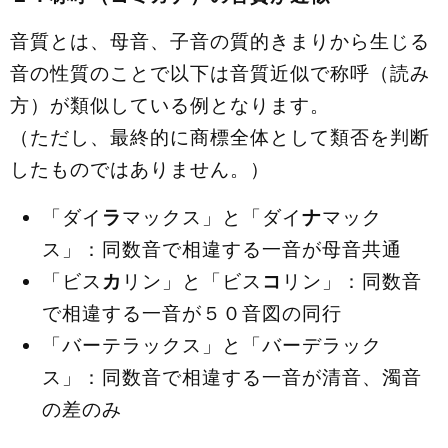
音質とは、母音、子音の質的きまりから生じる
音の性質のことで以下は音質近似で称呼（読み
方）が類似している例となります。
（ただし、最終的に商標全体として類否を判断
したものではありません。）
「ダイ
ラ
マックス」と「ダイ
ナ
マック
ス」：同数音で相違する一音が母音共通
「ビス
カ
リン」と「ビス
コ
リン」：同数音
で相違する一音が５０音図の同行
「バーテラックス」と「バーデラック
ス」：同数音で相違する一音が清音、濁音
の差のみ