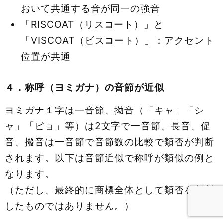
おいて共通する音が同一の強音
「RISCOAT（リス
コ
ート）」と
「VISCOAT（ビス
コ
ート）」：アクセント
位置が共通
４．称呼（ヨミガナ）の音節が近似
ヨミガナ１字は一音節、拗音（「キャ」「シ
ャ」「ピョ」等）は2文字で一音節、長音、促
音、撥音は一音節で音節数の比較で類否が判断
されます。以下は音節近似で称呼が類似の例と
なります。
（ただし、最終的に商標全体として類否を判断
したものではありません。）