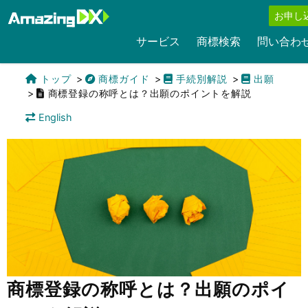
お申し
サービス
商標検索
問い合わ
トップ
商標ガイド
手続別解説
出願
商標登録の称呼とは？出願のポイントを解説
English
商標登録の称呼とは？出願のポイ