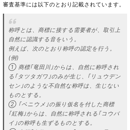
審査基準には以下のとおり記載されています。
称呼とは、商標に接する需要者が、取引上
自然に認識する音をいう。
例えば、次のとおり称呼の認定を行う。
(例)
① 商標｢竜田川｣からは、自然に称呼され
る｢タツタガワ｣のみが生じ、｢リュウデン
セン｣のような不自然な称呼は、生じない
ものとする。
② ｢ベニウメ｣の振り仮名を付した商標
｢紅梅｣からは、自然に称呼される｢コウバ
イ｣の称呼も生ずるものとする。