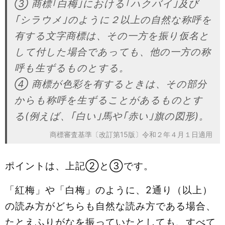
③ 商標｢白梅｣における｢ハクバイ｣及び
｢シラウメ｣のように２以上の自然な称呼を
有する文字商標は、その一方を振り仮名と
して付した場合であっても、他の一方の称
呼も生ずるものとする。
④ 商標が色彩を有するときは、その部分
からも称呼を生ずることがあるものとす
る(例えば、｢白い｣馬や｢赤い｣旗の図形)。
商標審査基準〔改訂第15版〕令和２年４月１日適用
ポイントは、上記②と③です。
「紅梅」や「白梅」のように、2通り（以上）
の読み方がどちらも自然な読み方である場合、
たとえふりがなを振っていたとしても、すべて