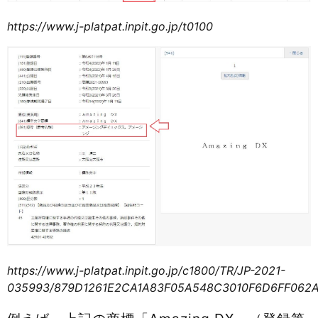
https://www.j-platpat.inpit.go.jp/t0100
https://www.j-platpat.inpit.go.jp/c1800/TR/JP-2021-
035993/879D1261E2CA1A83F05A548C3010F6D6FF062