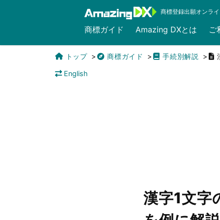
商標登録出願オンライ
商標ガイド
Amazing DXとは
ご
トップ
商標ガイド
手続別解説
English
漢字1文字