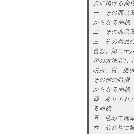
次に掲げる商
一 その商品
からなる商標
二 その商品
三 その商品
含む。第二十
用の方法若し
場所、質、提
その他の特徴
からなる商標
四 ありふれ
る商標
五 極めて簡
六 前各号に