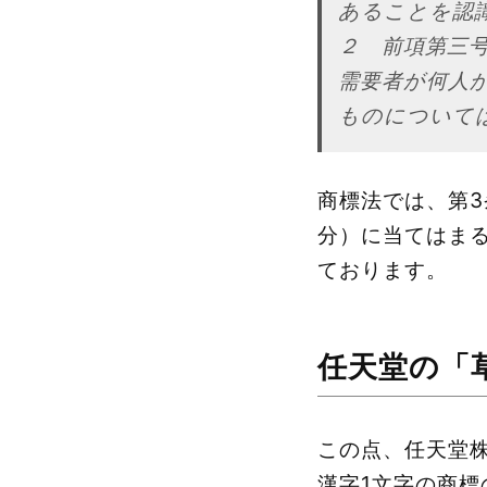
あることを認
２ 前項第三
需要者が何人
ものについて
商標法では、第3
分）に当てはま
ております。
任天堂の「
この点、任天堂
漢字1文字の商