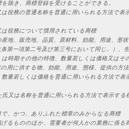
標を除き、商標登録を受けることができる。
又は役務の普通名称を普通に用いられる方法で表
又は役務について慣用されている商標
の産地、販売地、品質、原材料、効能、用途、形状
六条第一項第二号及び第三号において同じ。）、
くは時期その他の特徴、数量若しくは価格又はそ
供の用に供する物、効能、用途、態様、提供の方
、数量若しくは価格を普通に用いられる方法で表
た氏又は名称を普通に用いられる方法で表示する
単で、かつ、ありふれた標章のみからなる商標
掲げるもののほか、需要者が何人かの業務に係る