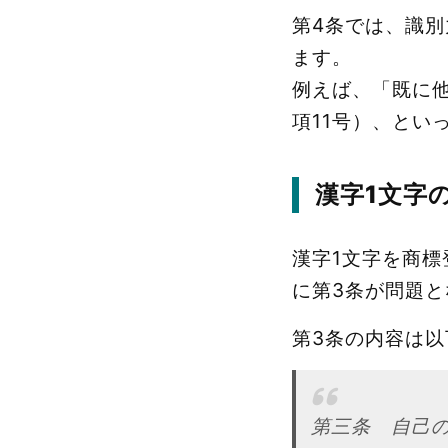
第4条では、識
ます。
例えば、「既に
項11号）、とい
漢字1文字
漢字1文字を商
に第3条が問題と
第3条の内容は
第三条 自己