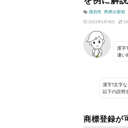
を例に解
識別性
商標出願前
2022年5月16日
2
漢字
凄い
漢字1文字
以下の説明
商標登録が