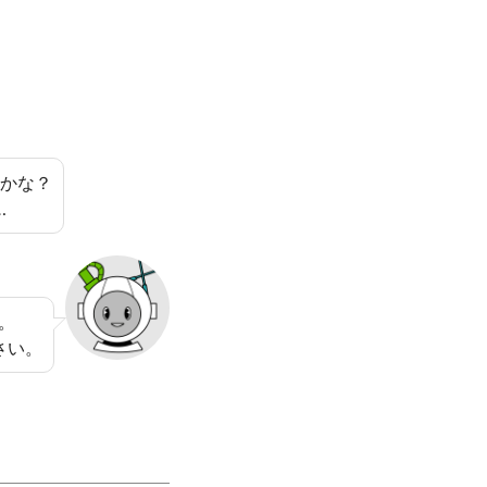
のかな？
…
。
さい。