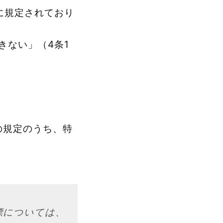
に規定されており
きない」（4条1
の規定のうち、特
標については、