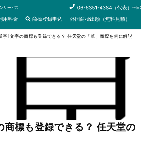
06-6351-4384（代表）
ンサービス
平日0
利用料金
商標登録申込
外国商標出願（無料見積）
漢字1文字の商標も登録できる？ 任天堂の「草」商標を例に解説
の商標も登録できる？ 任天堂の