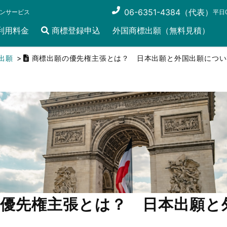
06-6351-4384（代表）
ンサービス
平日0
利用料金
商標登録申込
外国商標出願（無料見積）
出願
商標出願の優先権主張とは？ 日本出願と外国出願につい
の優先権主張とは？ 日本出願と