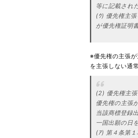
等に記載され
(ｳ) 優先権
が優先権証明
※優先権の主張
を主張しない通
(2) 優先権
優先権の主張
当該商標登録
一国出願の日を
(ｱ) 第４条