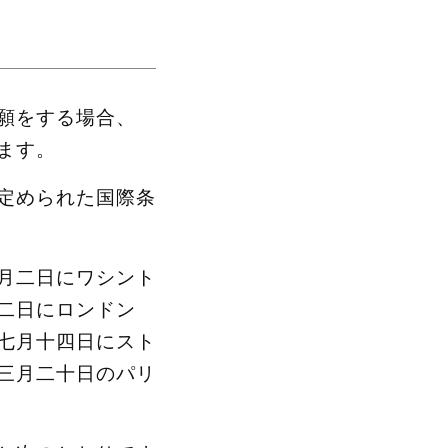
願をする場合、
ます。
定められた国際条
月二日にワシント
二日にロンドン
七月十四日にスト
三月二十日のパリ