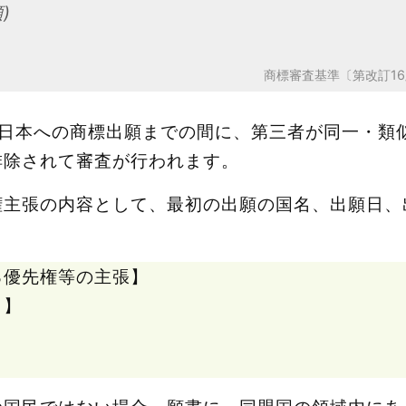
)
商標審査基準〔第改訂16
ら日本への商標出願までの間に、第三者が同一・類
排除されて審査が行われます。
権主張の内容として、最初の出願の国名、出願日、
る優先権等の主張】
】
】