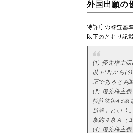
外国出願の
特許庁の審査基
以下のとおり記
(1) 優先権主
以下(ｱ)から
正であると判
(ｱ) 優先権
特許法第43
類等」という
条約４条Ａ（
(ｲ) 優先権