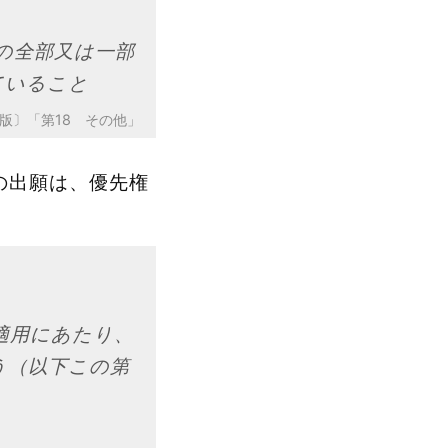
務の全部又は一部
ていること
版〕「第18 その他」
の出願は、優先権
適用にあたり、
う（以下この第