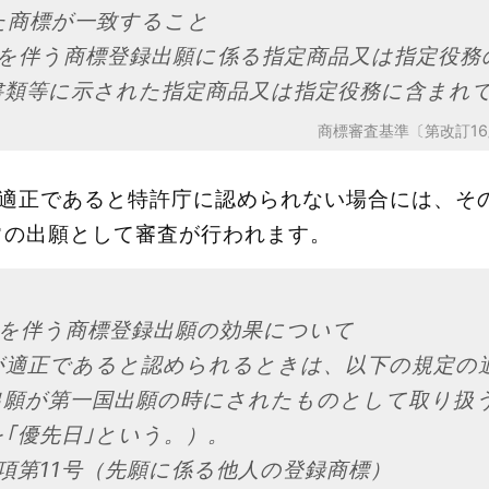
た商標が一致すること
主張を伴う商標登録出願に係る指定商品又は指定役
書類等に示された指定商品又は指定役務に含まれ
商標審査基準〔第改訂16
が適正であると特許庁に認められない場合には、そ
常の出願として審査が行われます。
主張を伴う商標登録出願の効果について
が適正であると認められるときは、以下の規定の
出願が第一国出願の時にされたものとして取り扱
｢優先日｣という。）。
第１項第11号（先願に係る他人の登録商標）