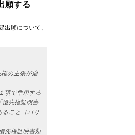
出願する
録出願について、
先権の主張が適
第１項で準用する
「優先権証明書
あること（パリ
、優先権証明書類