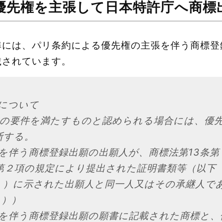
優先権を主張して日本特許庁へ商標
準には、パリ条約による優先権の主張を伴う商標登
載されています。
張について
(ｳ)の要件を満たすものと認められる場合には、優
断する。
主張を伴う商標登録出願の出願人が、商標法第13条
条第２項の規定により提出された証明書類等（以下
。）に示された出願人と同一人又はその承継人で
１））
主張を伴う商標登録出願の願書に記載された商標と