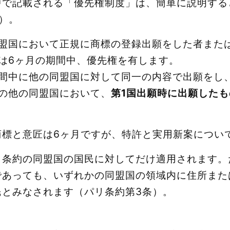
中で記載される「優先権制度」は、簡単に説明する
）。
盟国において正規に商標の登録出願をした者また
は6ヶ月の期間中、優先権を有します。
間中に他の同盟国に対して同一の内容で出願をし
の他の同盟国において、
第1国出願時に出願した
標と意匠は6ヶ月ですが、特許と実用新案について
リ条約の同盟国の国民に対してだけ適用されます。
であっても、いずれかの同盟国の領域内に住所また
民とみなされます（パリ条約第3条）。