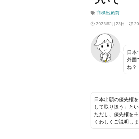
ついて
商標出願前
2023年1月23日
2
日本
外国
ね？
日本出願の優先権を
して取り扱う」とい
ただし、優先権を主
くわしくご説明しま