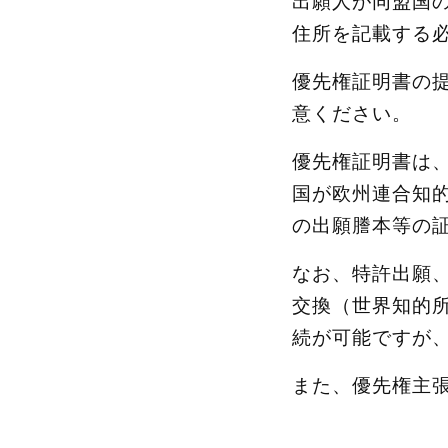
出願人が同盟国
住所を記載する
優先権証明書の
意ください。
優先権証明書は
国が欧州連合知的
の出願謄本等の
なお、特許出願
交換（世界知的所
続が可能ですが
また、優先権主