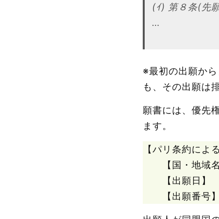
(ｲ) 第８条(先願
…
※最初の出願か
も、その出願は
願書には、優先
ます。
【パリ条約によ
【国・地域名
【出願日】
【出願番号