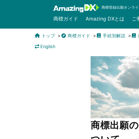
商標登録出願オンライ
商標ガイド
Amazing DXとは
ご
トップ
商標ガイド
手続別解説
English
商標出願