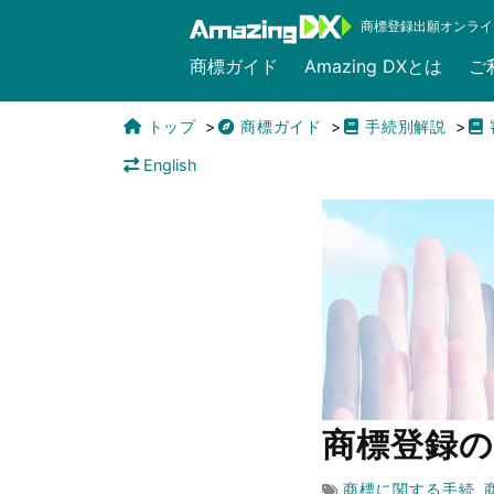
商標登録出願オンライ
商標ガイド
Amazing DXとは
ご
トップ
商標ガイド
手続別解説
English
商標登録
商標に関する手続