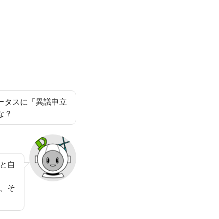
ータスに「異議申立
な？
と自
、そ