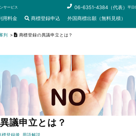
06-6351-4384（代表）
ンサービス
平日0
利用料金
商標登録申込
外国商標出願（無料見積）
審判
商標登録の異議申立とは？
の異議申立とは？
商標登録後
用語解説