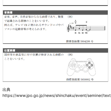
出典
https://www.jpo.go.jp/news/shinchaku/event/seminer/te