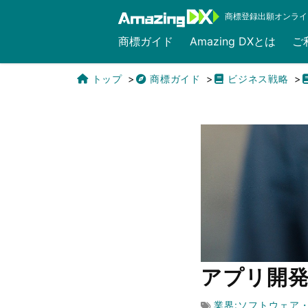
商標登録出願オンライ
商標ガイド
Amazing DXとは
ご
トップ
商標ガイド
ビジネス戦略
English
アプリ開
業界:ソフトウェア