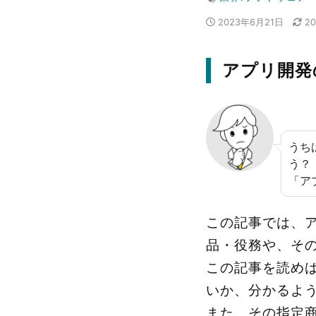
2023年6月21日
2
アプリ開発
うち
う？
「ア
この記事では、
品・役務や、そ
この記事を読め
いか、分かるよ
また、その指定商