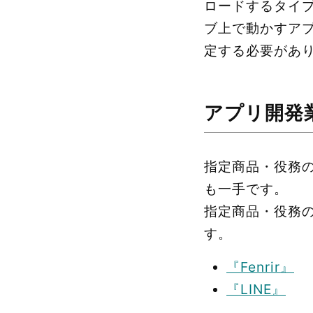
ロードするタイ
ブ上で動かすア
定する必要があ
アプリ開発
指定商品・役務
も一手です。
指定商品・役務
す。
『Fenrir』
『LINE』