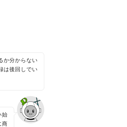
るか分からない
録は後回しでい
い始
に商