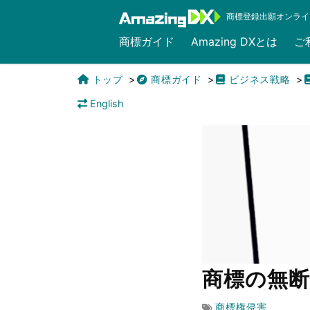
商標登録出願オンライ
商標ガイド
Amazing DXとは
ご
トップ
商標ガイド
ビジネス戦略
English
商標の無
商標権侵害