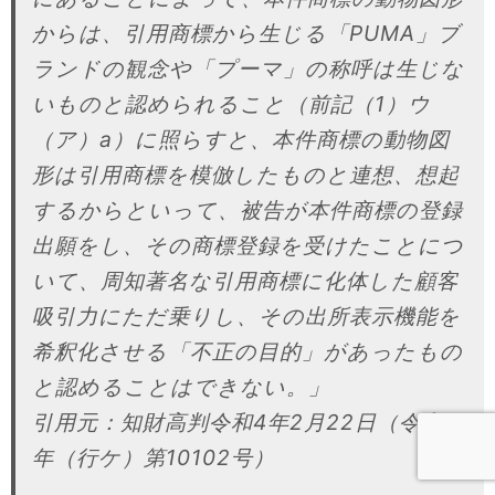
からは、引用商標から生じる「PUMA」ブ
ランドの観念や「プーマ」の称呼は生じな
いものと認められること（前記（1）ウ
（ア）a）に照らすと、本件商標の動物図
形は引用商標を模倣したものと連想、想起
するからといって、被告が本件商標の登録
出願をし、その商標登録を受けたことにつ
いて、周知著名な引用商標に化体した顧客
吸引力にただ乗りし、その出所表示機能を
希釈化させる「不正の目的」があったもの
と認めることはできない。」
引用元：知財高判令和4年2月22日（令和3
年（行ケ）第10102号）