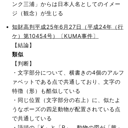
ンク三浦」からは日本人名としてのイメー
ジ（観念）が生じる
知財高判平成25年6月27日（平成24年（行
ケ）第10454号）〔KUMA事件〕
【結論】
類似
【判断】
・文字部分について、横書きの4個のアルフ
ァベットである点で共通しており、文字の
特徴（形）も酷似している
・同じ位置（文字部分の右上）に、似たよ
うなポーズの四足動物が配置されている点
で共通している
・語頭の「K」と「P」、動物の図が「熊」