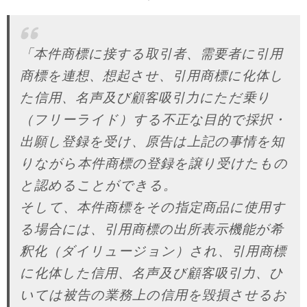
「本件商標に接する取引者、需要者に引用
商標を連想、想起させ、引用商標に化体し
た信用、名声及び顧客吸引力にただ乗り
（フリーライド）する不正な目的で採択・
出願し登録を受け、原告は上記の事情を知
りながら本件商標の登録を譲り受けたもの
と認めることができる。
そして、本件商標をその指定商品に使用す
る場合には、引用商標の出所表示機能が希
釈化（ダイリュージョン）され、引用商標
に化体した信用、名声及び顧客吸引力、ひ
いては被告の業務上の信用を毀損させるお