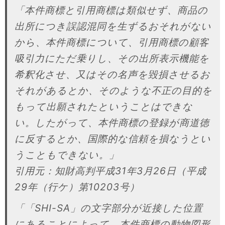
「本件商標と引用商標は類似せず、商品の
出所につき誤認混同を生ずるおそれがない
から、本件商標について、引用商標の顧客
吸引力にただ乗りし、その出所表示機能を
希釈化させ、又はその名声を毀損させるお
それがあるとか、そのような不正の目的を
もって出願されたということはできな
い。したがって、本件商標の登録が商道徳
に反するとか、国際的な信頼を損なうとい
うこともできない。」
引用元：知財高判平成31年3月26日（平成
29年（行ケ）第10203号）
「「SHI-SA」の文字部分が近接した位置
にあることによって、本件商標の動物図形