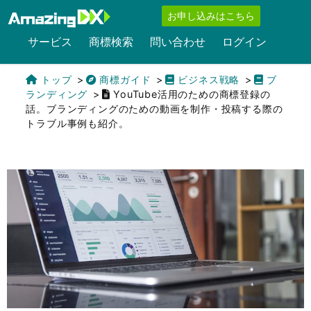
お申し込みはこちら
サービス
商標検索
問い合わせ
ログイン
トップ
商標ガイド
ビジネス戦略
ブ
ランディング
YouTube活用のための商標登録の
話。ブランディングのための動画を制作・投稿する際の
トラブル事例も紹介。
English