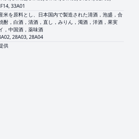
2F14, 33A01
産米を原料とし、日本国内で製造された清酒，泡盛，合
焼酎，白酒，清酒，直し，みりん，濁酒，洋酒，果実
イ，中国酒，薬味酒
8A02, 28A03, 28A04
提供