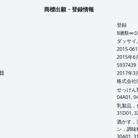
商標出願・登録情報
登録
§獺祭∞
）
ダッサイ,
2015-06
2015年6
5937439
日
2017年3
株式会社
せっけん
04A01, 0
乳製品，
31D01, 3
酒かす，
ン，調味
30A01, 3