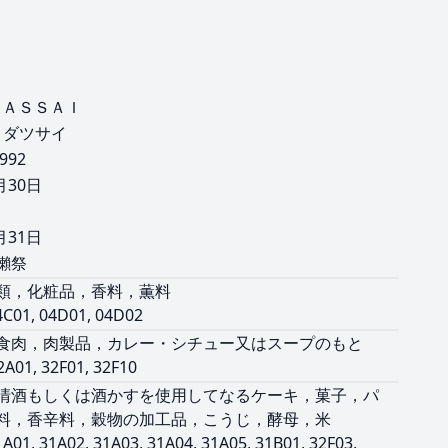
ＤＡＳＳＡＩ
 ダツサイ
1992
月30日
月31日
獺祭
類，化粧品，香料，薫料
4C01, 04D01, 04D02
食肉，肉製品，カレー・シチュー又はスープのもと
2A01, 32F01, 32F10
清酒もしくは酒かすを使用してなるケーキ，菓子，パ
料，香辛料，穀物の加工品，こうじ，酵母，米
1A01, 31A02, 31A03, 31A04, 31A05, 31B01, 32F03,