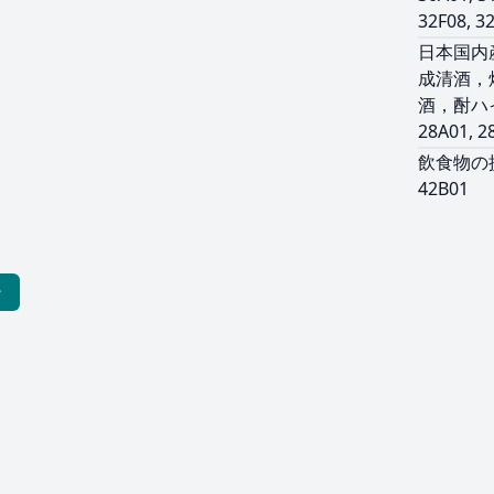
32F08, 3
日本国内
成清酒，
酒，酎ハ
28A01, 2
飲食物の
42B01
ー